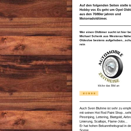
Auf den folgenden Seiten stelle 
Hobby vor. Es geht um Opel Oldt
aus den 70/80er jahren und
Motorradoldtimer.
Wer einen Oldtimer sucht ist hier be
Michael Schenk aus Westerau Nähe
Oldesloe bestens aufgehoben...sch
rein
klicke das Bild an
Auch Sven Bluhme ist sehr zu empf
mit seinen Hot Rod Paint Shop...seht
Pinstriping, Lettering, Blattgold, Airb
Linierung, Scallops, Flame-Jobs...
Er hat hohen Bekanntheitsgrad in de
Scene..