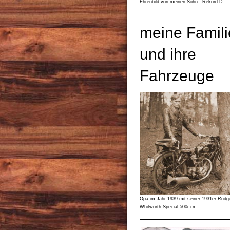
Ehrenbild von meinen Sohn - Rekord D -
meine Famili
und ihre
Fahrzeuge
Opa im Jahr 1939 mit seiner 1931er Rudg
Whitworth Special 500ccm