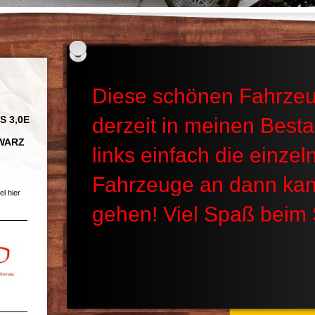
Diese schönen Fahrzeu
 3,0E
derzeit in meinen Besta
WARZ
links einfach die einzel
Fahrzeuge an dann kan
l hier
gehen! Viel Spaß beim 