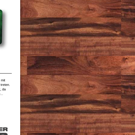
 mit
treten.
, da
...