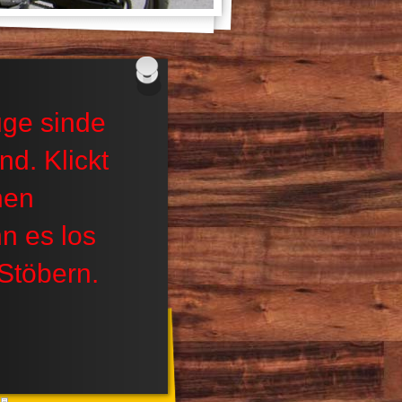
ge sinde
nd. Klickt
nen
n es los
Stöbern.