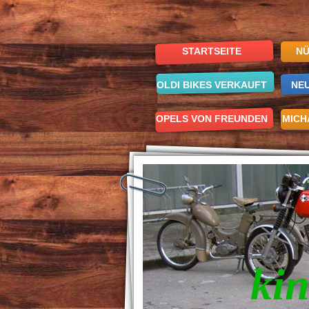
STARTSEITE
NÜ
OLDI BIKES VERKAUFT
NE
OPELS VON FREUNDEN
MICH
kin