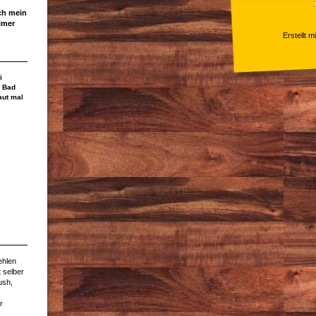
ich mein
imer
Erstellt m
i
 Bad
aut mal
ehlen
 selber
rush,
r