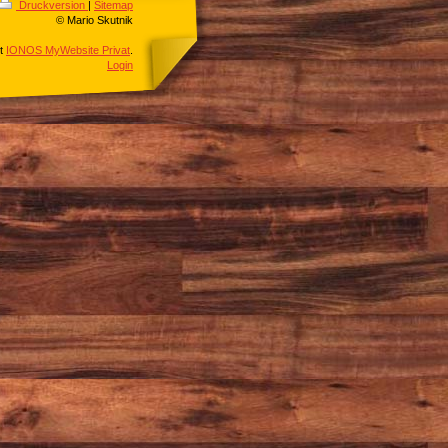
Druckversion
|
Sitemap
© Mario Skutnik
it
IONOS MyWebsite Privat
.
Login