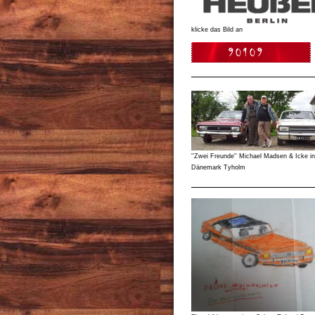
klicke das Bild an
''Zwei Freunde'' Michael Madsen & Icke in
Dänemark Tyholm