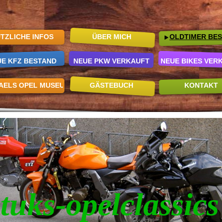
TZLICHE INFOS
ÜBER MICH
OLDTIMER BE
UE KFZ BESTAND
NEUE PKW VERKAUFT
NEUE BIKES VER
AELS OPEL MUSEUM
GÄSTEBUCH
KONTAKT
tuks-opelclassics