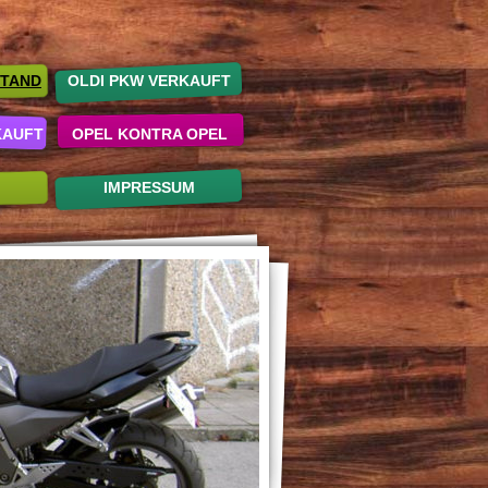
STAND
OLDI PKW VERKAUFT
KAUFT
OPEL KONTRA OPEL
IMPRESSUM